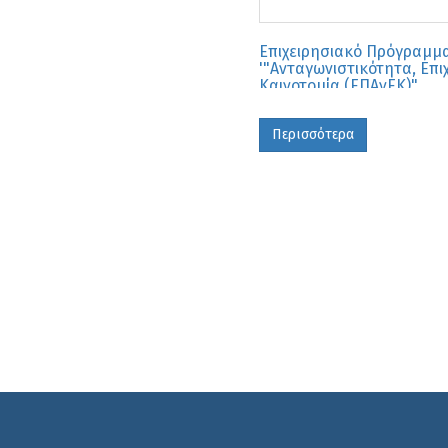
Επιχειρησιακό Πρόγραμμα
'"Ανταγωνιστικότητα, Επι
Καινοτομία (ΕΠΑνΕΚ)"
Περισσότερα