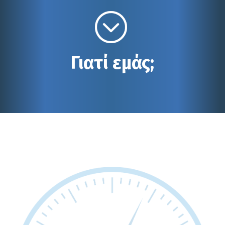
.
Γιατί εμάς;
Προϊόντα αιχμής
Η Tacho Hellas ερευνά την Ευρωπαϊκή αγορά
και εντοπίζει για εσάς τα πιο εξελιγμένα