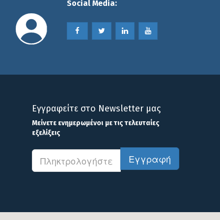
Social Media:
χρήση τους. Η Tacho Hellas, επίσης,
καινοτομώντας στο χώρο, διαθέτει νομικό
γραφείο για την ανάλυση του πολύπλοκου
νομικού πλαισίου των συσκευών ελέγχου.
Περισσότερα
Εγγραφείτε στο Newsletter μας
Μείνετε
ενημερωμένοι
με τις τελευταίες
εξελίξεις