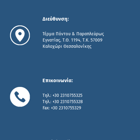
παροχή εξελιγμένων τεχνικών υπηρεσιών σε
θέματα αναλογικών και ψηφιακών
ταχογράφων, ταχυμέτρων και περιοριστών
Διεύθυνση:
ταχύτητας.
Τέρμα Πόντου & Παραπλεύρως
Περισσότερα
Εγνατίας, Τ.Θ. 1194, Τ.Κ. 57009
Καλοχώρι Θεσσαλονίκης
Νομική κατάρτιση
Επικοινωνία:
Τηλ.: +30 2310755325
Τηλ.: +30 2310755328
Διαθέτοντας τα κατάλληλα πτυχία
Fax: +30 2310755329
εκπαιδευτών, η Tacho Hellas διοργανώνει
εκπαιδευτικά σεμινάρια σε οδηγούς, σε
διαχειριστές στόλου και σε τεχνίτες
συνεργείων αναφορικά με το νομοθετικό
πλαίσιο των ταχογράφων και την ορθή